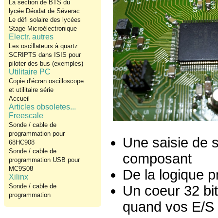
La section de BTS du
lycée Déodat de Séverac
Le défi solaire des lycées
Stage Microélectronique
Electr. autres
Les oscillateurs à quartz
SCRIPTS dans ISIS pour
piloter des bus (exemples)
Utilitaire PC
Copie d'écran oscilloscope
et utilitaire série
Accueil
Articles obsoletes...
Freescale
Sonde / cable de
programmation pour
Une saisie de 
68HC908
Sonde / cable de
composant
programmation USB pour
MC9S08
De la logique 
Xilinx
Sonde / cable de
Un coeur 32 bi
programmation
quand vos E/S 