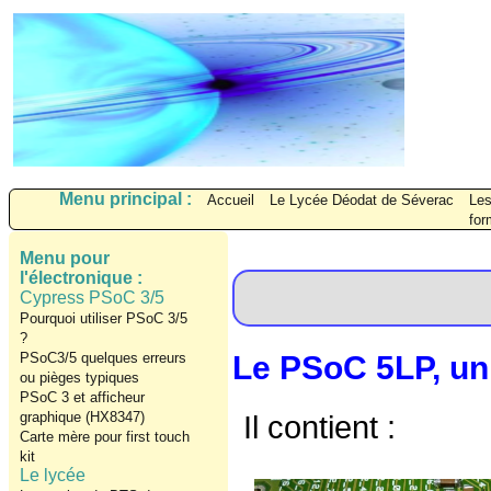
Menu principal :
Accueil
Le Lycée Déodat de Séverac
Les
for
Menu pour
l'électronique :
Cypress PSoC 3/5
Pourquoi utiliser PSoC 3/5
?
Le PSoC 5LP, un
PSoC3/5 quelques erreurs
ou pièges typiques
PSoC 3 et afficheur
graphique (HX8347)
Il contient :
Carte mère pour first touch
kit
Le lycée