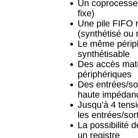
Un coprocesseur
fixe)
Une pile FIFO 
(synthétisé ou 
Le même périphé
synthétisable
Des accès matér
périphériques
Des entrées/sor
haute impédanc
Jusqu’à 4 tens
les entrées/sor
La possibilité
un registre